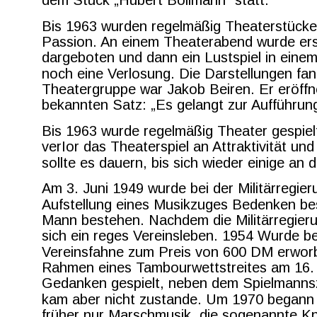
dem Stück „Hubert Bollmann“ statt.
Bis 1963 wurden regelmäßig Theaterstücke 
Passion. An einem Theaterabend wurde erst
dargeboten und dann ein Lustspiel in ein
noch eine Verlosung. Die Darstellungen fand
Theatergruppe war Jakob Beiren. Er eröffn
bekannten Satz: „Es gelangt zur Aufführu
Bis 1963 wurde regelmäßig Theater gespiel
verIor das Theaterspiel an Attraktivität und
sollte es dauern, bis sich wieder einige an d
Am 3. Juni 1949 wurde bei der Militärregie
Aufstellung eines Musikzuges Bedenken bes
Mann bestehen. Nachdem die Militärregieru
sich ein reges Vereinsleben. 1954 Wurde be
Vereinsfahne zum Preis von 600 DM erworb
Rahmen eines Tambourwettstreites am 16. 
Gedanken gespielt, neben dem Spielmannszu
kam aber nicht zustande. Um 1970 begann 
früher nur Marschmusik, die sogenannte Kne