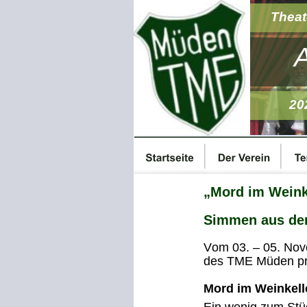
Theat
20
„Mord im Weinke
Simmen aus de
Vom 03. – 05. Nov
des TME Müden prä
Mord im Weinkell