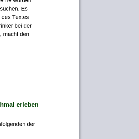
 gerne würden 
esuchen. Es 
 des Textes 
inker bei der 
, macht den 
chmal erleben 
hfolgenden der 