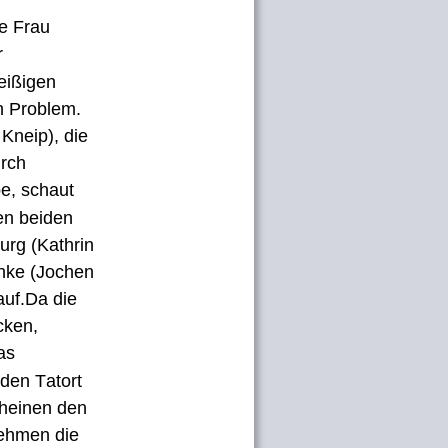
e Frau 
 
eißigen 
n Problem. 
Kneip), die 
rch 
e, schaut 
en beiden 
rg (Kathrin 
hke (Jochen 
uf.Da die 
cken, 
as 
den Tatort 
cheinen den 
ehmen die 