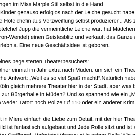
ngen im Miss Marple Stil selbst in die Hand
inder genauso erfolglos nach der Leiche gesucht haben
 Hotelchefin aus Verzweiflung selbst produzieren.. Als
elchef Jupp die vermeintliche Leiche war, hat Mädchen f
ron-Wendel) einen Geistesblitz und verkauft das Ganze a
erlebnis. Eine neue Geschäftsidee ist geboren. 
eines begeisterten Theaterbesuchers:
lner einmal im Jahr extra nach Müden, um sich ein Thea
e Antwort: „Weil es so viel Spaß macht!“.Natürlich habe
öln gleich mehrere Theater hier in der Stadt, aber was b
 zur Bürgerhalle in Müden? Und so spannend wie ein „M
 weder Tatort noch Polizeiruf 110 oder ein anderer Krimi
in Miere einfach die Liebe zum Detail, mit der hier Thea
d ist fantastisch aufgebaut und Jede Rolle sitzt und ist 