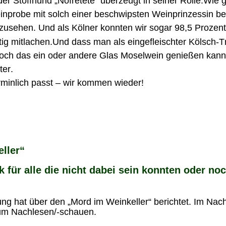
 der Stoffhund „Nofretete“ überzeugt in seiner Rolle.Wie
inprobe mit solch einer beschwipsten Weinprinzessin b
usehen. Und als Kölner konnten wir sogar 98,5 Prozent
tig mitlachen.Und dass man als eingefleischter Kölsch-Tr
noch das ein oder andere Glas Moselwein genießen kann
ter.
minlich passt – wir kommen wieder!
 
ller“ 
 für alle die nicht dabei sein konnten oder no
ng hat über den „Mord im Weinkeller“ berichtet. Im Nac
zum Nachlesen/-schauen.