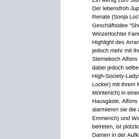
Ein wenig zum Stü
Der lebensfroh Jup
Renate (Sonja Loch
Geschäftsidee "Sh
Winzertochter Fann
Highlight des Arran
jedoch mehr mit ih
Sternekoch Alfons 
dabei jedoch selbe
High-Society-Ladys
Locker) mit ihrem 
Möntenich) in eine
Hausgäste, Alfons
alarmieren sie die
Emmerich) und Wach
betreten, ist plötz
Damen in der Aufk