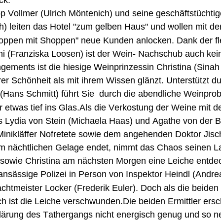
ck:
p Vollmer (Ulrich Möntenich) und seine geschäftstüchtig
) leiten das Hotel "zum gelben Haus" und wollen mit der
oppen mit Shoppen" neue Kunden anlocken. Dank der fl
i (Franziska Loosen) ist der Wein- Nachschub auch kei
gements ist die hiesige Weinprinzessin Christina (Sinah 
rer Schönheit als mit ihrem Wissen glänzt. Unterstützt du
(Hans Schmitt) führt Sie  durch die abendliche Weinprob
r etwas tief ins Glas.Als die Verkostung der Weine mit d
 Lydia von Stein (Michaela Haas) und Agathe von der Bu
Minikläffer Nofretete sowie dem angehenden Doktor Jisc
m nächtlichen Gelage endet, nimmt das Chaos seinen La
 sowie Christina am nächsten Morgen eine Leiche entde
 ansässige Polizei in Person von Inspektor Heindl (Andre
tmeister Locker (Frederik Euler). Doch als die beiden 
lich ist die Leiche verschwunden.Die beiden Ermittler ers
lärung des Tathergangs nicht energisch genug und so n