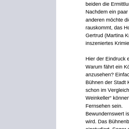
beiden die Ermittlu
Nachdem ein paar K
anderen möchte die
rauskommt, das Hot
Gertrud (Martina K
inszeniertes Krimi
Hier der Eindruck 
Warum fährt ein Kö
anzusehen? Einfach
Bühnen der Stadt K
schon im Vergleich
Weinkeller“ können
Fernsehen sein. 
Bewundernswert ist 
wird. Das Bühnenbil