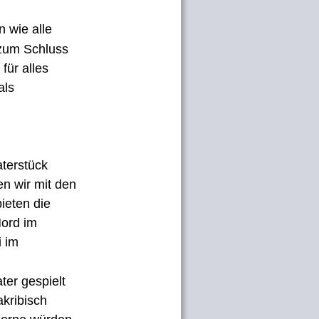
 wie alle 
 zum Schluss 
ür alles 
ls 
terstück 
n wir mit den 
ieten die 
ord im 
 im 
ter gespielt 
akribisch 