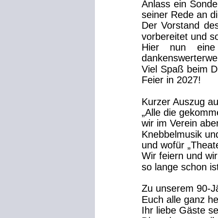
Anlass
ein
Sonde
seiner Rede an d
Der
Vorstand
de
vorbereitet und s
Hier
nun
eine
dankenswerterweis
Viel
Spaß
beim
D
Feier in 2027!
Kurzer Auszug aus
„Alle die gekomm
wir im Verein ab
Knebbelmusik und
und wofür „Theate
Wir feiern und wir
so lange schon is
Zu unserem 90-Jä
Euch alle ganz her
Ihr liebe Gäste s