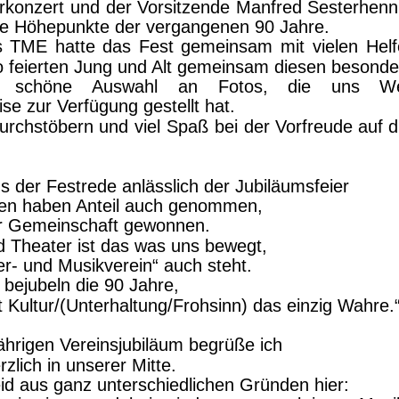
rkonzert
und
der
Vorsitzende
Manfred
Sesterhenn
ie Höhepunkte der vergangenen 90 Jahre.
s
TME
hatte
das
Fest
gemeinsam
mit
vielen
Helf
o feierten Jung und Alt gemeinsam diesen besonde
schöne
Auswahl
an
Fotos,
die
uns
We
e zur Verfügung gestellt hat.
urchstöbern
und
viel
Spaß
bei
der
Vorfreude
auf
d
 der Festrede anlässlich der Jubiläumsfeier
en haben Anteil auch genommen,
er Gemeinschaft gewonnen.
 Theater ist das was uns bewegt,
r- und Musikverein“ auch steht.
 bejubeln die 90 Jahre,
t Kultur/(Unterhaltung/Frohsinn) das einzig Wahre.
hrigen Vereinsjubiläum begrüße ich
zlich in unserer Mitte.
eid aus ganz unterschiedlichen Gründen hier: