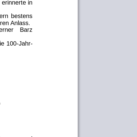
erinnerte
in 
ern
bestens 
ren Anlass.
rner
Barz 
ie
100-Jahr-
“