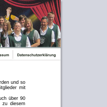
rden
und
so 
itglieder
mit 
uch
über
90 
zu
diesem 