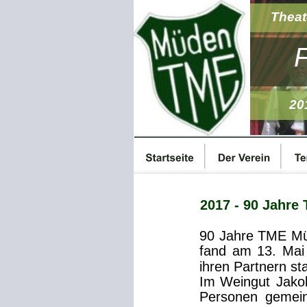
Theat
F
20
2017 - 90 Jahre
90
Jahre
TME
Mü
fand
am
13.
Mai
ihren Partnern sta
Im
Weingut
Jako
Personen
gemei