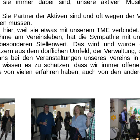
sie
immer
dabei
sind,
unsere
aktiven
Musi
Sie
Partner
der
Aktiven
sind
und
oft
wegen
der
V
hten müssen.
h
hier,
weil
sie
etwas
mit
unserem
TME
verbindet.
ahme
am
Vereinsleben,
hat
die
Sympathie
mit
un
besonderen
Stellenwert.
Das
wird
und
wurde
tzern aus dem dörflichen Umfeld, der Verwaltung, 
ans
bei
den
Veranstaltungen
unseres
Vereins
in
wissen
es
zu
schätzen,
dass
wir
immer
offene
e
von
vielen
erfahren
haben,
auch
von
den
ander