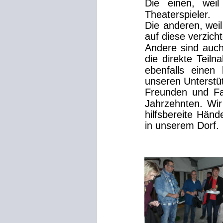
Die
einen,
weil
Theaterspieler.
Die
anderen,
weil
auf diese verzic
Andere
sind
auc
die
direkte
Teiln
ebenfalls
einen
unseren Unterstü
Freunden
und
F
Jahrzehnten.
Wir
hilfsbereite
Händ
in unserem Dorf.