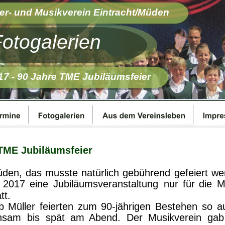
er- und Musikverein Eintracht/Müden 
otogalerien
17 - 90 Jahre TME Jubiläumsfeier
 TME Jubiläumsfeier
den,
das
musste
natürlich
gebührend
gefeiert
we
2017
eine
Jubiläumsveranstaltung
nur
für
die
M
tt.
b
Müller
feierten
zum
90-jährigen
Bestehen
so
a
nsam
bis
spät
am
Abend.
Der
Musikverein
gab