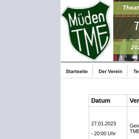
Theat
20
Datum
Ver
27.01.2023
Gen
TME
- 20:00 Uhr