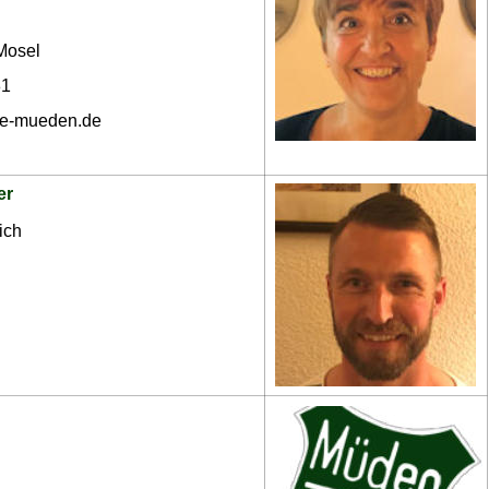
Mosel
81
me-mueden.de
er 
ich