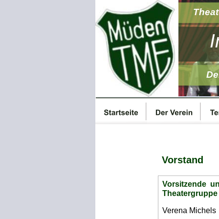
Theat
I
De
Vorstand
Vorsitzende  u
Theatergruppe
Verena Michels