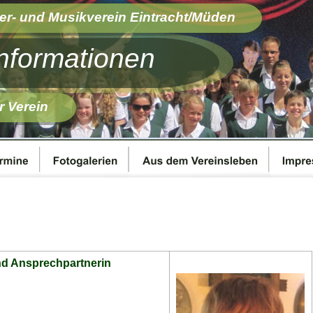
er- und Musikverein Eintracht/Müden 
nformationen
r Verein
nd Ansprechpartnerin 